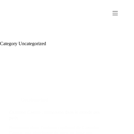
Skip
to
content
Category
Uncategorized
Uncategorized
Cazimbo Casino : immersion dans le monde des
paris
Bienvenue dans l’univers captivant de Cazimbo
Casino, une plateforme de paris en ligne qui