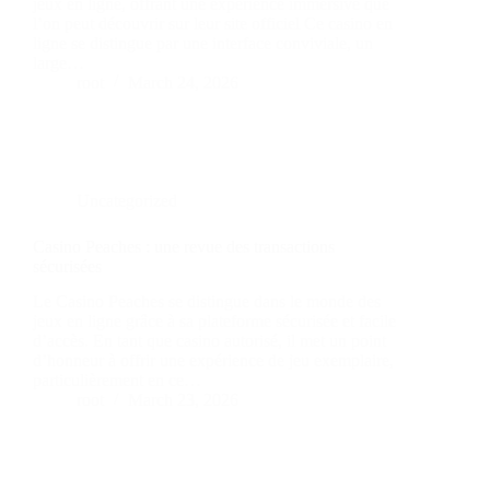
jeux en ligne, offrant une expérience immersive que
l’on peut découvrir sur leur site officiel Ce casino en
ligne se distingue par une interface conviviale, un
large…
root
March 24, 2026
Uncategorized
Casino Peaches : une revue des transactions
sécurisées
Le Casino Peaches se distingue dans le monde des
jeux en ligne grâce à sa plateforme sécurisée et facile
d’accès. En tant que casino autorisé, il met un point
d’honneur à offrir une expérience de jeu exemplaire,
particulièrement en ce…
root
March 23, 2026