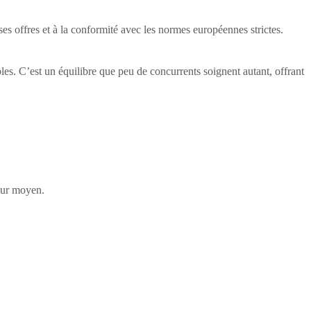
es offres et à la conformité avec les normes européennes strictes.
les. C’est un équilibre que peu de concurrents soignent autant, offrant
eur moyen.