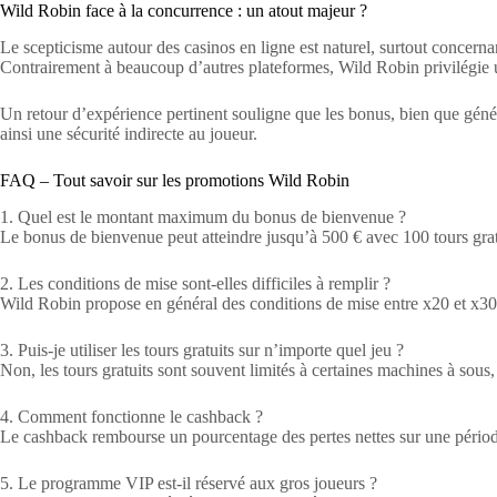
Wild Robin face à la concurrence : un atout majeur ?
Le scepticisme autour des casinos en ligne est naturel, surtout concerna
Contrairement à beaucoup d’autres plateformes, Wild Robin privilégie u
Un retour d’expérience pertinent souligne que les bonus, bien que génér
ainsi une sécurité indirecte au joueur.
FAQ – Tout savoir sur les promotions Wild Robin
1. Quel est le montant maximum du bonus de bienvenue ?
Le bonus de bienvenue peut atteindre jusqu’à 500 € avec 100 tours gratu
2. Les conditions de mise sont-elles difficiles à remplir ?
Wild Robin propose en général des conditions de mise entre x20 et x30,
3. Puis-je utiliser les tours gratuits sur n’importe quel jeu ?
Non, les tours gratuits sont souvent limités à certaines machines à sous
4. Comment fonctionne le cashback ?
Le cashback rembourse un pourcentage des pertes nettes sur une périod
5. Le programme VIP est-il réservé aux gros joueurs ?