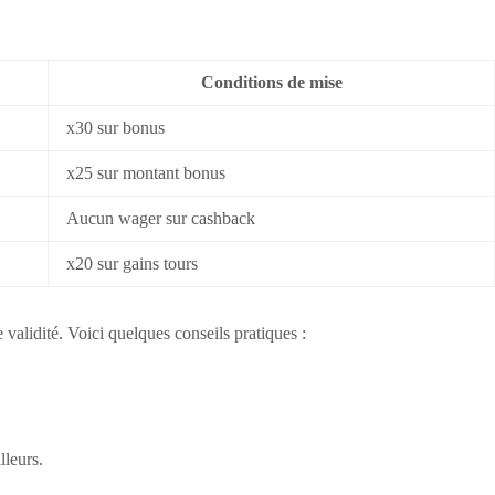
Conditions de mise
x30 sur bonus
x25 sur montant bonus
Aucun wager sur cashback
x20 sur gains tours
e validité. Voici quelques conseils pratiques :
lleurs.