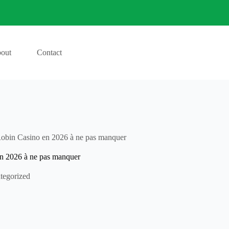
out
Contact
Robin Casino en 2026 à ne pas manquer
en 2026 à ne pas manquer
tegorized