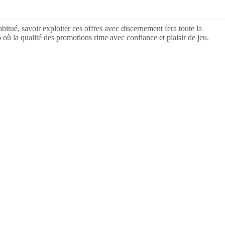
tué, savoir exploiter ces offres avec discernement fera toute la
où la qualité des promotions rime avec confiance et plaisir de jeu.