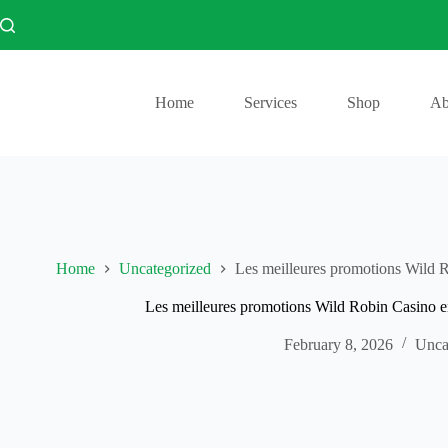
Skip
to
content
Home
Services
Shop
Ab
Home
Uncategorized
Les meilleures promotions Wild 
Les meilleures promotions Wild Robin Casino 
February 8, 2026
Unca