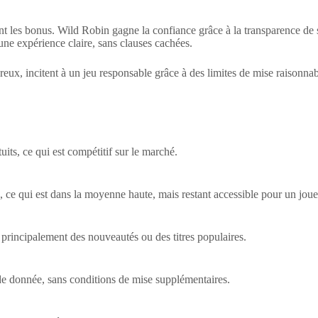
nt les bonus. Wild Robin gagne la confiance grâce à la transparence de s
ne expérience claire, sans clauses cachées.
eux, incitent à un jeu responsable grâce à des limites de mise raisonnab
its, ce qui est compétitif sur le marché.
 ce qui est dans la moyenne haute, mais restant accessible pour un jou
, principalement des nouveautés ou des titres populaires.
e donnée, sans conditions de mise supplémentaires.