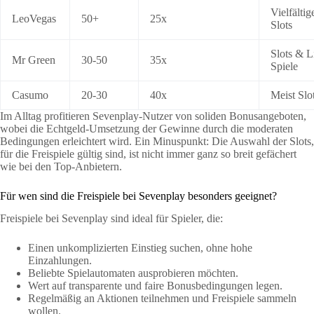
Vielfältig
LeoVegas
50+
25x
Slots
Slots & L
Mr Green
30-50
35x
Spiele
Casumo
20-30
40x
Meist Slo
Im Alltag profitieren Sevenplay-Nutzer von soliden Bonusangeboten,
wobei die Echtgeld-Umsetzung der Gewinne durch die moderaten
Bedingungen erleichtert wird. Ein Minuspunkt: Die Auswahl der Slots,
für die Freispiele gültig sind, ist nicht immer ganz so breit gefächert
wie bei den Top-Anbietern.
Für wen sind die Freispiele bei Sevenplay besonders geeignet?
Freispiele bei Sevenplay sind ideal für Spieler, die:
Einen unkomplizierten Einstieg suchen, ohne hohe
Einzahlungen.
Beliebte Spielautomaten ausprobieren möchten.
Wert auf transparente und faire Bonusbedingungen legen.
Regelmäßig an Aktionen teilnehmen und Freispiele sammeln
wollen.