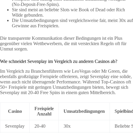
(No-Deposit-Free-Spins).
Sie sind meist an beliebte Slots wie Book of Dead oder Rich
Wilde gebunden.
Die Umsatzbedingungen sind vergleichsweise fair, meist 30x auf
Gewinne aus Freispielen.
Die transparente Kommunikation dieser Bedingungen ist ein Plus
gegenüber vielen Wettbewerbern, die mit versteckten Regeln oft für
Unmut sorgen.
Wie schneidet Sevenplay im Vergleich zu anderen Casinos ab?
Im Vergleich zu Branchenführern wie LeoVegas oder Mr Green, die
ebenfalls großzügige Freispiele offerieren, zeigt Sevenplay eine solide,
wenn auch nicht überragende Performance. Während Top-Casinos oft
50+ Freispiele mit geringen Umsatzbedingungen bieten, bewegt sich
Sevenplay mit 20-40 Free Spins in einem guten Mittelbereich.
Freispiele
Casino
Umsatzbedingungen
Spielbin
Anzahl
Sevenplay
20-40
30x
Beliebte 