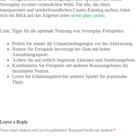
Sevenplay zu einer verlässlichen Wahl. Für alle, die einen
transparenten und spielerfreundlichen Casino-Einstieg suchen, lohnt
sich ein Blick auf das Angebot unter
seven play casino
.
Liste: Tipps für die optimale Nutzung von Sevenplay Freispielen
Prüfen Sie immer die Umsatzbedingungen vor der Aktivierung.
Nutzen Sie Freispiele bevorzugt bei Slots mit hoher
Auszahlungsquote.
Achten Sie auf zeitlich begrenzte Aktionen und Sonderangebote.
Kombinieren Sie Freispiele mit anderen Bonusangeboten für
maximalen Nutzen.
Lesen Sie Erfahrungsberichte anderer Spieler für praxisnahe
Tipps.
Leave a Reply
Your email address will not be published.
Required fields are marked
*