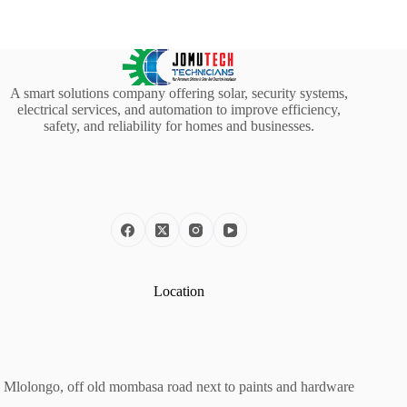
A smart solutions company offering solar, security systems,
electrical services, and automation to improve efficiency,
safety, and reliability for homes and businesses.
Location
Mlolongo, off old mombasa road next to paints and hardware