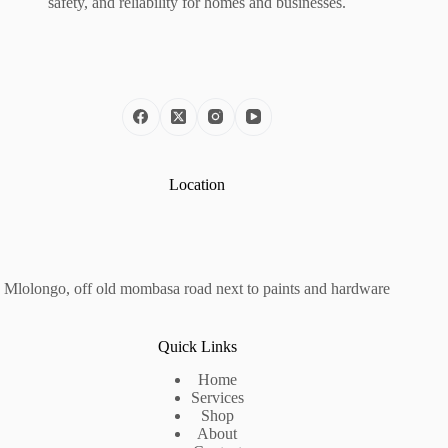
safety, and reliability for homes and businesses.
Location
Mlolongo, off old mombasa road next to paints and hardware
Quick Links
Home
Services
Shop
About