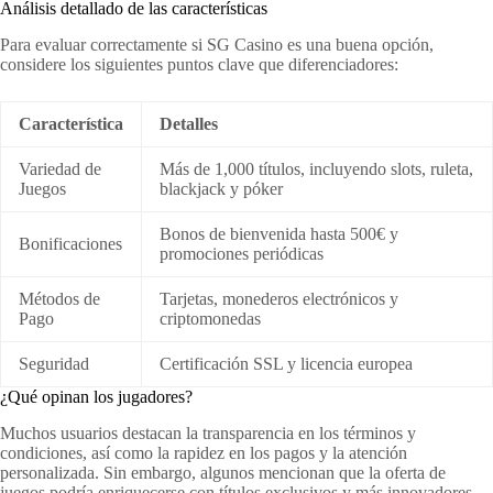
Análisis detallado de las características
Para evaluar correctamente si SG Casino es una buena opción,
considere los siguientes puntos clave que diferenciadores:
Característica
Detalles
Variedad de
Más de 1,000 títulos, incluyendo slots, ruleta,
Juegos
blackjack y póker
Bonos de bienvenida hasta 500€ y
Bonificaciones
promociones periódicas
Métodos de
Tarjetas, monederos electrónicos y
Pago
criptomonedas
Seguridad
Certificación SSL y licencia europea
¿Qué opinan los jugadores?
Muchos usuarios destacan la transparencia en los términos y
condiciones, así como la rapidez en los pagos y la atención
personalizada. Sin embargo, algunos mencionan que la oferta de
juegos podría enriquecerse con títulos exclusivos y más innovadores.