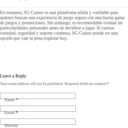
En resumen, SG Casino es una plataforma sólida y confiable para
quienes buscan una experiencia de juego segura con una buena gama
de juegos y promociones. Sin embargo, es recomendable evaluar las
particularidades personales antes de decidirse a jugar. Si valoras
variedad, seguridad y soporte continuo, SG Casino puede ser una
opción que vale la pena explorar hoy.
Leave a Reply
Your email address will not be published.
Required fields are marked
*
Name
*
Email
*
Website