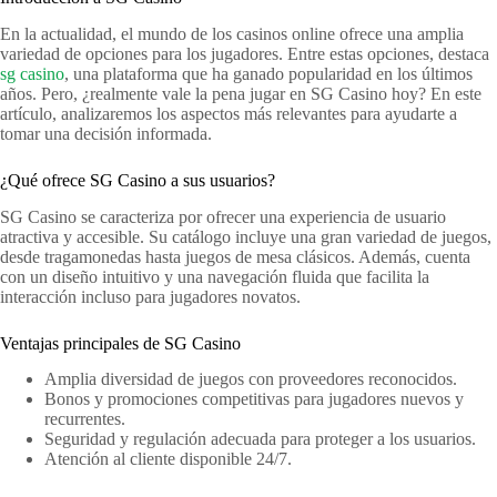
En la actualidad, el mundo de los casinos online ofrece una amplia
variedad de opciones para los jugadores. Entre estas opciones, destaca
sg casino
, una plataforma que ha ganado popularidad en los últimos
años. Pero, ¿realmente vale la pena jugar en SG Casino hoy? En este
artículo, analizaremos los aspectos más relevantes para ayudarte a
tomar una decisión informada.
¿Qué ofrece SG Casino a sus usuarios?
SG Casino se caracteriza por ofrecer una experiencia de usuario
atractiva y accesible. Su catálogo incluye una gran variedad de juegos,
desde tragamonedas hasta juegos de mesa clásicos. Además, cuenta
con un diseño intuitivo y una navegación fluida que facilita la
interacción incluso para jugadores novatos.
Ventajas principales de SG Casino
Amplia diversidad de juegos con proveedores reconocidos.
Bonos y promociones competitivas para jugadores nuevos y
recurrentes.
Seguridad y regulación adecuada para proteger a los usuarios.
Atención al cliente disponible 24/7.